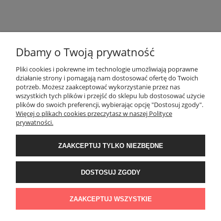
Dbamy o Twoją prywatność
Pliki cookies i pokrewne im technologie umożliwiają poprawne
działanie strony i pomagają nam dostosować ofertę do Twoich
POMOC
potrzeb. Możesz zaakceptować wykorzystanie przez nas
wszystkich tych plików i przejść do sklepu lub dostosować użycie
plików do swoich preferencji, wybierając opcję "Dostosuj zgody".
Więcej o plikach cookies przeczytasz w naszej Polityce
MOJE KONTO
prywatności.
ZAAKCEPTUJ TYLKO NIEZBĘDNE
PŁATNOŚCI I DOSTAWA
DOSTOSUJ ZGODY
INFORMACJE
ZAAKCEPTUJ WSZYSTKIE
O NAS